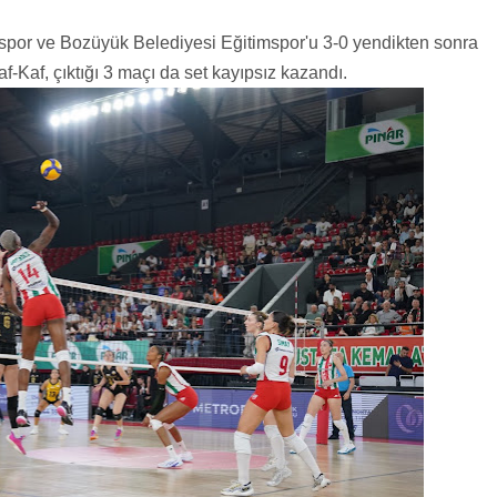
spor ve Bozüyük Belediyesi Eğitimspor'u 3-0 yendikten sonra
f-Kaf, çıktığı 3 maçı da set kayıpsız kazandı.