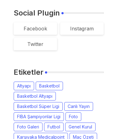
Social Plugin
Facebook
Instagram
Twitter
Etiketler
Altyapı
Basketbol
Basketbol Altyapı
Basketbol Süper Ligi
Canlı Yayın
FIBA Şampiyonlar Ligi
Foto
Foto Galeri
Futbol
Genel Kurul
Karşıyaka Medicalpoint
Maç Özeti