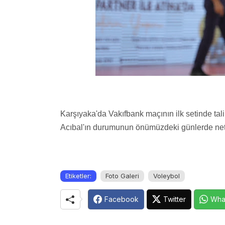
Karşıyaka'da Vakıfbank maçının ilk setinde ta
Acıbal'ın durumunun önümüzdeki günlerde netl
Etiketler:
Foto Galeri
Voleybol
Facebook
Twitter
Wha