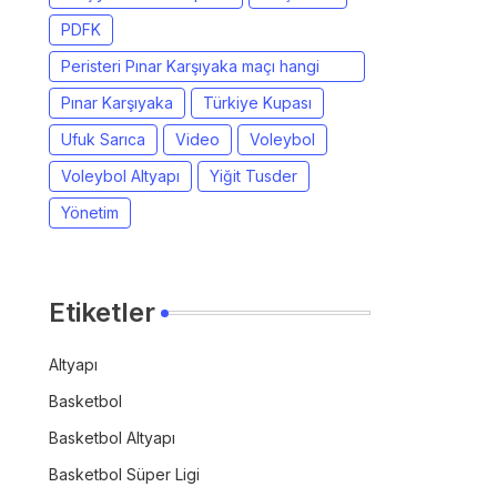
PDFK
Peristeri Pınar Karşıyaka maçı hangi
kanalda?
Pınar Karşıyaka
Türkiye Kupası
Ufuk Sarıca
Video
Voleybol
Voleybol Altyapı
Yiğit Tusder
Yönetim
Etiketler
Altyapı
Basketbol
Basketbol Altyapı
Basketbol Süper Ligi