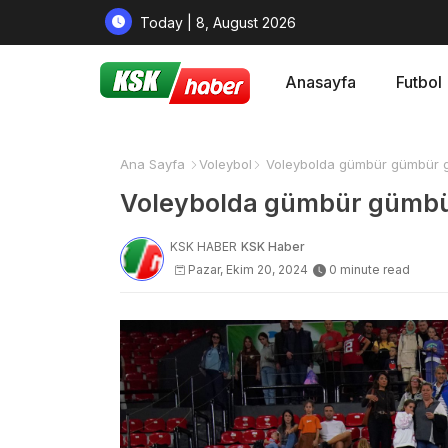
Today | 8, August 2026
Anasayfa
Futbol
Ana Sayfa
Voleybol
Voleybolda gümbür gümbür g
Voleybolda gümbür gümbü
KSK HABER
KSK Haber
Pazar, Ekim 20, 2024
0 minute read