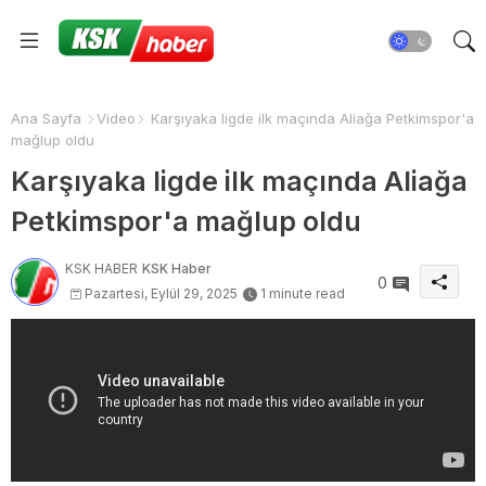
Ana Sayfa
Video
Karşıyaka ligde ilk maçında Aliağa Petkimspor'a
mağlup oldu
Karşıyaka ligde ilk maçında Aliağa
Petkimspor'a mağlup oldu
KSK HABER
KSK Haber
0
Pazartesi, Eylül 29, 2025
1 minute read