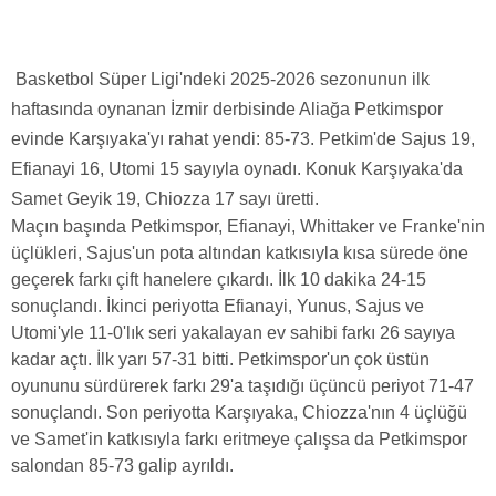
Basketbol Süper Ligi'ndeki 2025-2026 sezonunun ilk
haftasında oynanan İzmir derbisinde Aliağa Petkimspor
evinde Karşıyaka'yı rahat yendi: 85-73. Petkim'de Sajus 19,
Efianayi 16, Utomi 15 sayıyla oynadı. Konuk Karşıyaka'da
Samet Geyik 19, Chiozza 17 sayı üretti.
Maçın başında Petkimspor, Efianayi, Whittaker ve Franke'nin
üçlükleri, Sajus'un pota altından katkısıyla kısa sürede öne
geçerek farkı çift hanelere çıkardı. İlk 10 dakika 24-15
sonuçlandı. İkinci periyotta Efianayi, Yunus, Sajus ve
Utomi'yle 11-0'lık seri yakalayan ev sahibi farkı 26 sayıya
kadar açtı. İlk yarı 57-31 bitti. Petkimspor'un çok üstün
oyununu sürdürerek farkı 29'a taşıdığı üçüncü periyot 71-47
sonuçlandı. Son periyotta Karşıyaka, Chiozza'nın 4 üçlüğü
ve Samet'in katkısıyla farkı eritmeye çalışsa da Petkimspor
salondan 85-73 galip ayrıldı.