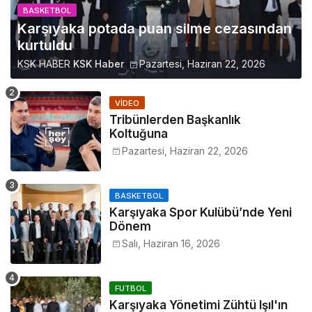
BASKETBOL
Karşıyaka potada puan silme cezasından
kurtuldu
KSK HABER
KSK Haber
Pazartesi, Haziran 22, 2026
VIDEO
Tribünlerden Başkanlık
Koltuğuna
Pazartesi, Haziran 22, 2026
BASKETBOL
Karşıyaka Spor Kulübü’nde Yeni
Dönem
Salı, Haziran 16, 2026
FUTBOL
Karşıyaka Yönetimi Zühtü Işıl'ın